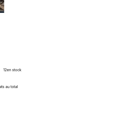
12
en stock
ts au total