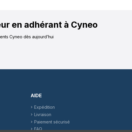
eur en adhérant à Cyneo
érents Cyneo dès aujourd’hui
AIDE
Expédition
Livraison
Paiement sécurisé
FAQ