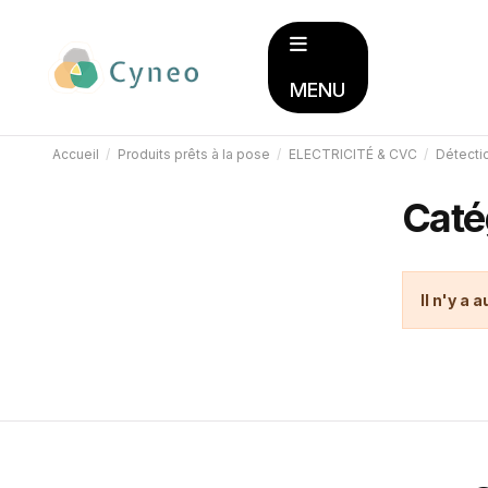
MENU
Accueil
Produits prêts à la pose
ELECTRICITÉ & CVC
Détecti
Caté
Il n'y a 