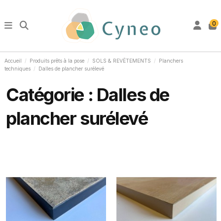
0
Accueil
Produits prêts à la pose
SOLS & REVÊTEMENTS
Planchers
techniques
Dalles de plancher surélevé
Catégorie : Dalles de
plancher surélevé