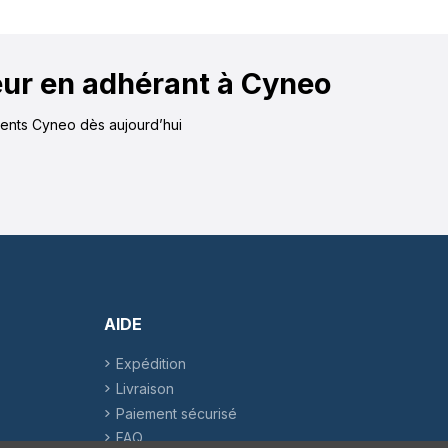
eur en adhérant à Cyneo
érents Cyneo dès aujourd’hui
AIDE
Expédition
Livraison
Paiement sécurisé
FAQ