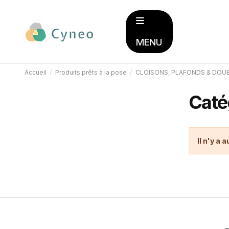
MENU
Accueil
Produits prêts à la pose
CLOISONS, PLAFONDS & DOU
Caté
Il n'y a 