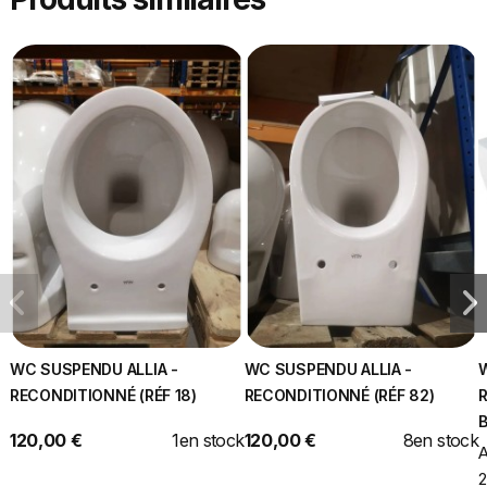
WC SUSPENDU ALLIA -
WC SUSPENDU ALLIA -
RECONDITIONNÉ (RÉF 18)
RECONDITIONNÉ (RÉF 82)
R
B
120,00 €
1
en stock
120,00 €
8
en stock
A
2