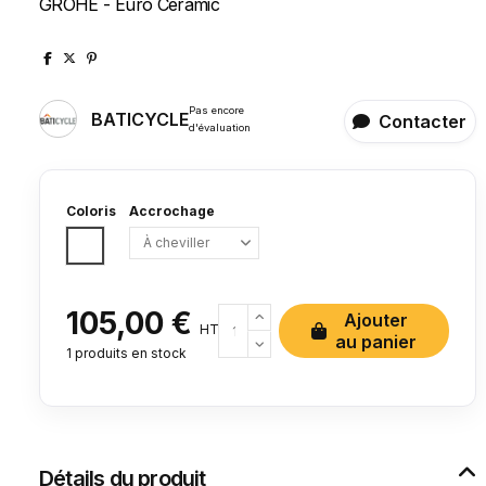
GROHE - Euro Ceramic
Pas encore
BATICYCLE
Contacter
d'évaluation
Coloris
Accrochage
Blanc
105,00 €
Ajouter
HT
au panier
1 produits
en stock
Détails du produit